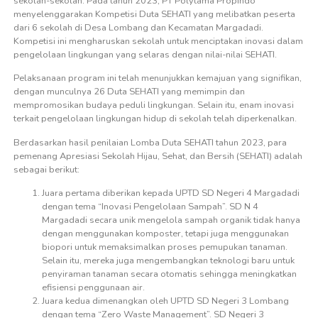
sekolah-sekolah. Pada tahun 2023, PT Polytama Propindo
menyelenggarakan Kompetisi Duta SEHATI yang melibatkan peserta
dari 6 sekolah di Desa Lombang dan Kecamatan Margadadi.
Kompetisi ini mengharuskan sekolah untuk menciptakan inovasi dalam
pengelolaan lingkungan yang selaras dengan nilai-nilai SEHATI.
Pelaksanaan program ini telah menunjukkan kemajuan yang signifikan,
dengan munculnya 26 Duta SEHATI yang memimpin dan
mempromosikan budaya peduli lingkungan. Selain itu, enam inovasi
terkait pengelolaan lingkungan hidup di sekolah telah diperkenalkan.
Berdasarkan hasil penilaian Lomba Duta SEHATI tahun 2023, para
pemenang Apresiasi Sekolah Hijau, Sehat, dan Bersih (SEHATI) adalah
sebagai berikut:
Juara pertama diberikan kepada UPTD SD Negeri 4 Margadadi
dengan tema “Inovasi Pengelolaan Sampah”. SD N 4
Margadadi secara unik mengelola sampah organik tidak hanya
dengan menggunakan komposter, tetapi juga menggunakan
biopori untuk memaksimalkan proses pemupukan tanaman.
Selain itu, mereka juga mengembangkan teknologi baru untuk
penyiraman tanaman secara otomatis sehingga meningkatkan
efisiensi penggunaan air.
Juara kedua dimenangkan oleh UPTD SD Negeri 3 Lombang
dengan tema “Zero Waste Management”. SD Negeri 3