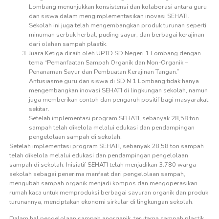
Lombang menunjukkan konsistensi dan kolaborasi antara guru
dan siswa dalam mengimplementasikan inovasi SEHATI.
Sekolah ini juga telah mengembangkan produk turunan seperti
minuman serbuk herbal, puding sayur, dan berbagai kerajinan
dari olahan sampah plastik.
Juara Ketiga diraih oleh UPTD SD Negeri 1 Lombang dengan
tema “Pemanfaatan Sampah Organik dan Non-Organik –
Penanaman Sayur dan Pembuatan Kerajinan Tangan.”
Antusiasme guru dan siswa di SD N 1 Lombang tidak hanya
mengembangkan inovasi SEHATI di lingkungan sekolah, namun
juga memberikan contoh dan pengaruh positif bagi masyarakat
sekitar.
Setelah implementasi program SEHATI, sebanyak 28,58 ton
sampah telah dikelola melalui edukasi dan pendampingan
pengelolaan sampah di sekolah.
Setelah implementasi program SEHATI, sebanyak 28,58 ton sampah
telah dikelola melalui edukasi dan pendampingan pengelolaan
sampah di sekolah. Inisiatif SEHATI telah menjadikan 3.780 warga
sekolah sebagai penerima manfaat dari pengelolaan sampah,
mengubah sampah organik menjadi kompos dan mengoperasikan
rumah kaca untuk memproduksi berbagai sayuran organik dan produk
turunannya, menciptakan ekonomi sirkular di lingkungan sekolah.
Dalam hal pengelolaan sampah anorganik, terutama sampah plastik,