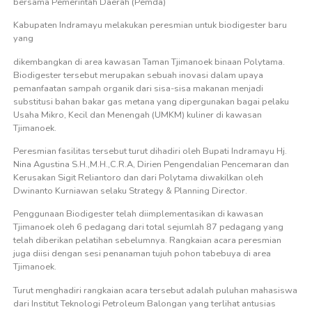
bersama Pemerintah Daerah (Pemda)
Kabupaten Indramayu melakukan peresmian untuk biodigester baru
yang
dikembangkan di area kawasan Taman Tjimanoek binaan Polytama.
Biodigester tersebut merupakan sebuah inovasi dalam upaya
pemanfaatan sampah organik dari sisa-sisa makanan menjadi
substitusi bahan bakar gas metana yang dipergunakan bagai pelaku
Usaha Mikro, Kecil dan Menengah (UMKM) kuliner di kawasan
Tjimanoek.
Peresmian fasilitas tersebut turut dihadiri oleh Bupati Indramayu Hj.
Nina Agustina S.H.,M.H.,C.R.A, Dirien Pengendalian Pencemaran dan
Kerusakan Sigit Reliantoro dan dari Polytama diwakilkan oleh
Dwinanto Kurniawan selaku Strategy & Planning Director.
Penggunaan Biodigester telah diimplementasikan di kawasan
Tjimanoek oleh 6 pedagang dari total sejumlah 87 pedagang yang
telah diberikan pelatihan sebelumnya. Rangkaian acara peresmian
juga diisi dengan sesi penanaman tujuh pohon tabebuya di area
Tjimanoek.
Turut menghadiri rangkaian acara tersebut adalah puluhan mahasiswa
dari Institut Teknologi Petroleum Balongan yang terlihat antusias