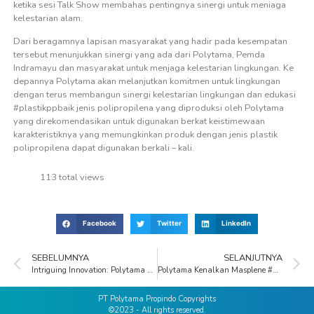
ketika sesi Talk Show membahas pentingnya sinergi untuk meniaga
kelestarian alam.
Dari beragamnya lapisan masyarakat yang hadir pada kesempatan
tersebut menunjukkan sinergi yang ada dari Polytama, Pemda
Indramayu dan masyarakat untuk menjaga kelestarian lingkungan. Ke
depannya Polytama akan melanjutkan komitmen untuk lingkungan
dengan terus membangun sinergi kelestarian lingkungan dan edukasi
#plastikppbaik jenis polipropilena yang diproduksi oleh Polytama
yang direkomendasikan untuk digunakan berkat keistimewaan
karakteristiknya yang memungkinkan produk dengan jenis plastik
polipropilena dapat digunakan berkali – kali.
113 total views
Facebook
Twitter
LinkedIn
SEBELUMNYA
SELANJUTNYA
Intriguing Innovation: Polytama Collaborates with Indramayu Regency Government to Launch Biodigester Inauguration with KLHK
Polytama Kenalkan Masplene #PlastikPPBaik di ajang Pameran terbesar Industri Plastic & Rubber Indonesia 2023
PT Polytama Propindo Copyrights
©2023 - All rights reserved.