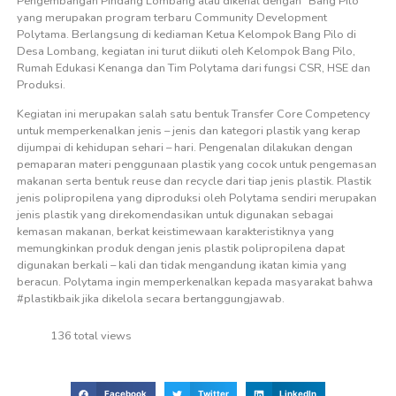
Pengembangan Pindang Lombang atau dikenal dengan “Bang Pilo”
yang merupakan program terbaru Community Development
Polytama. Berlangsung di kediaman Ketua Kelompok Bang Pilo di
Desa Lombang, kegiatan ini turut diikuti oleh Kelompok Bang Pilo,
Rumah Edukasi Kenanga dan Tim Polytama dari fungsi CSR, HSE dan
Produksi.
Kegiatan ini merupakan salah satu bentuk Transfer Core Competency
untuk memperkenalkan jenis – jenis dan kategori plastik yang kerap
dijumpai di kehidupan sehari – hari. Pengenalan dilakukan dengan
pemaparan materi penggunaan plastik yang cocok untuk pengemasan
makanan serta bentuk reuse dan recycle dari tiap jenis plastik. Plastik
jenis polipropilena yang diproduksi oleh Polytama sendiri merupakan
jenis plastik yang direkomendasikan untuk digunakan sebagai
kemasan makanan, berkat keistimewaan karakteristiknya yang
memungkinkan produk dengan jenis plastik polipropilena dapat
digunakan berkali – kali dan tidak mengandung ikatan kimia yang
beracun. Polytama ingin memperkenalkan kepada masyarakat bahwa
#plastikbaik jika dikelola secara bertanggungjawab.
136 total views
Facebook
Twitter
LinkedIn