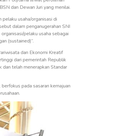
ukkan Polytama lewat perolehan
 BSN dan Dewan Juri yang menilai.
 pelaku usaha/organisasi di
ersebut dalam penganugerahan SNI
organisasi/pelaku usaha sebagai
an (sustained)”.
ariwisata dan Ekonomi Kreatif
tinggi dari pemerintah Republik
ik dan telah menerapkan Standar
k berfokus pada sasaran kemajuan
erusahaan.