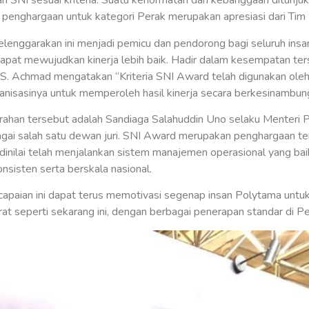
kan SNI sesuai kriteria. Suatu kehormatan dan kebanggaan ditunj
 penghargaan untuk kategori Perak merupakan apresiasi dari Tim
lenggarakan ini menjadi pemicu dan pendorong bagi seluruh insan
dapat mewujudkan kinerja lebih baik. Hadir dalam kesempatan t
. Achmad mengatakan “Kriteria SNI Award telah digunakan oleh 
sasinya untuk memperoleh hasil kinerja secara berkesinambung
rahan tersebut adalah Sandiaga Salahuddin Uno selaku Menteri P
gai salah satu dewan juri. SNI Award merupakan penghargaan ter
 dinilai telah menjalankan sistem manajemen operasional yang ba
nsisten serta berskala nasional.
paian ini dapat terus memotivasi segenap insan Polytama untu
t seperti sekarang ini, dengan berbagai penerapan standar di P