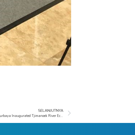
SELANJUTNYA
“Ministry of Environment and Forestry Siti Nurbaya Inaugurated Tjimanoek River Ecoriparian & KEHATI Park Achieved MURI Record”